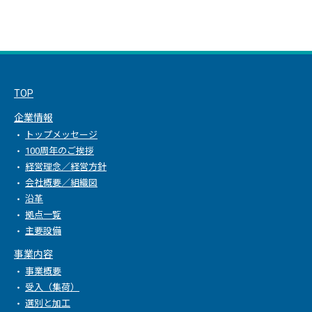
TOP
企業情報
トップメッセージ
100周年のご挨拶
経営理念／経営方針
会社概要／組織図
沿革
拠点一覧
主要設備
事業内容
事業概要
受入（集荷）
選別と加工