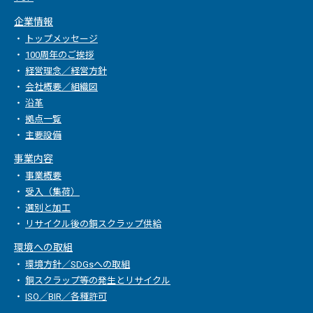
企業情報
トップメッセージ
100周年のご挨拶
経営理念／経営方針
会社概要／組織図
沿革
拠点一覧
主要設備
事業内容
事業概要
受入（集荷）
選別と加工
リサイクル後の銅スクラップ供給
環境への取組
環境方針／SDGsへの取組
銅スクラップ等の発生とリサイクル
ISO／BIR／各種許可